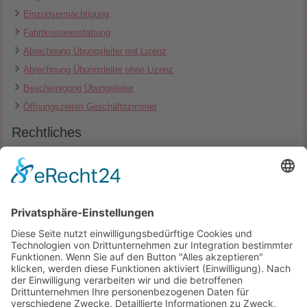
Einzugsermächtigung
Fahrtkostenerstattung
Abrechnung Übungsleiter mit Lizenz
Abrechnung Übungsleiter ohne Lizenz
Bescheinigung Übungsleiter
Öffnungszeiten Geschäftszimmer
Rechtliches
Impressum
Datenschutzerklärung
Tischtennis
Montags 19:00 - 21:00 (Vorraum)
Mittwochs 20:15 - 22:00 (Halle)
Unsere Tischtennismannschaft spielt aktuell in der 2. Kreisklasse.
Den aktuellen Spielplan und Tabellen findet ihr
hier: