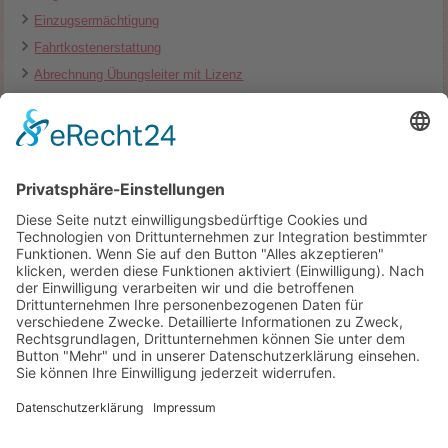
Einzugsermächtigung
Fahrtkostenerstattung
Abrechnung Übungsleiter mit Lizenz
Abrechnung Übungsleiter ohne Lizenz
Bescheinigung Übungsleiter
Öffnungszeiten Geschäftszimmer
Rechtliches
Impressum
Datenschutzerklärung
Aktuelle Seite:
Startseite
Sportangebot
SeniorInnen
Seniorensport
Der TSV Schwiegershausen bietet diverse Angebote für SeniorInnen.