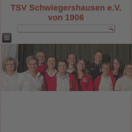
TSV Schwiegershausen e.V.
von 1906