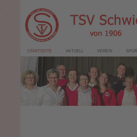
STARTSEITE
AKTUELL
VEREIN
SPO