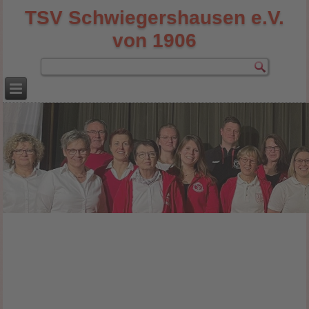
TSV Schwiegershausen e.V.
von 1906