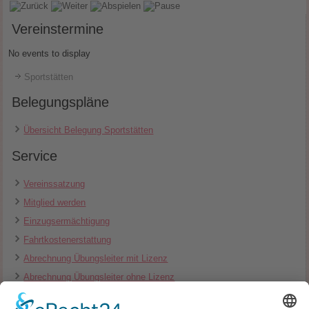
Vereinstermine
No events to display
Sportstätten
Belegungspläne
Übersicht Belegung Sportstätten
Service
Vereinssatzung
Mitglied werden
Einzugsermächtigung
Fahrtkostenerstattung
Abrechnung Übungsleiter mit Lizenz
Abrechnung Übungsleiter ohne Lizenz
Bescheinigung Übungsleiter