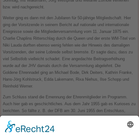
Sonntag, Iris Waldmann, Jörg Westphal und Melanie Zornow verliehen
bzw. wird nachgereicht.
Weiter ging es dann mit den Jubilaren für 50-jährige Mitgliedschaft. Hier
ging der Vorsitzende in seinem Bericht auf nationale und internationale
Ereignisse sowie die Mitgliederversammlung vom 11. Januar 1975 ein.
Charlie Chaplins Ritterschlag durch die Queen und der erste WM-Titel von
Niki Lauda durften ebenso wenig fehlen wie der Hinweis des damaligen
Vorsitzenden, der seine Lobrede selbst bremste. Er sagte dazu, dass zu
viel Selbstlob vielleicht schadet. Eine angedachte Beitragserhöhung
wurde auf der JHV damals durch die Versammlung abgelehnt. Die
Goldene Ehrennadel ging an Michael Bode, Dirk Deiters, Kathrin Franke,
Hans-Jörg Kohlstruck, Edda Lakemann, Rixa Niehus, Ilse Schopp und
Reinhold Werner.
Zum Schluss stand die Ernennung der Ehrenmitglieder im Programm.
Auch hier gab es geschichtliches. Aus dem Jahr 1955 gab es Kurioses zu
berichten. So fällte z. B. der DFB am 30. Juni 1955 den Entschluss,
seinen Vereinen Frauenfußball-Abteilungen zu verbieten und ihnen zu
untersagen, Frauen ihre Sportplätze zur Verfügung zu stellen. Als
Begründung für diese Entscheidung dient der Vorwand, diese
“Kampfsportart” sei nicht mit der Natur der Frau vereinbar.