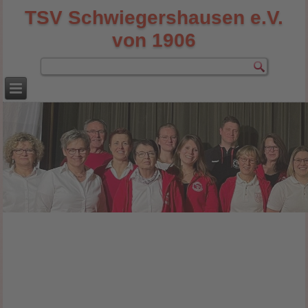
TSV Schwiegershausen e.V.
von 1906